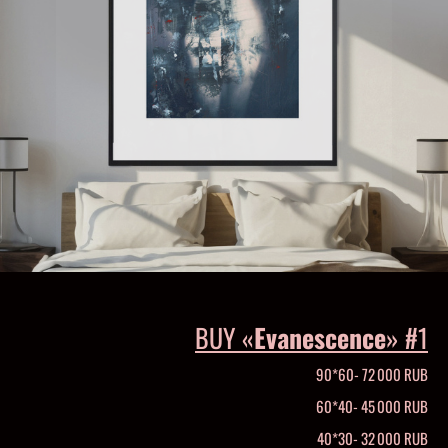
BUY «
Evanescence
» #1
90*60- 72 000 RUB
60*40- 45 000 RUB
40*30- 32 000 RUB