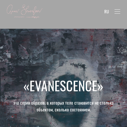
RU
«ЕVANESCENCE»
это серия образов, в которых тело становится не столько
объектом, сколько состоянием.