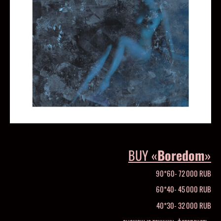
BUY «
Boredom
»
90*60- 72 000 RUB
60*40- 45 000 RUB
40*30- 32 000 RUB
смешаные техники, фотопечать.