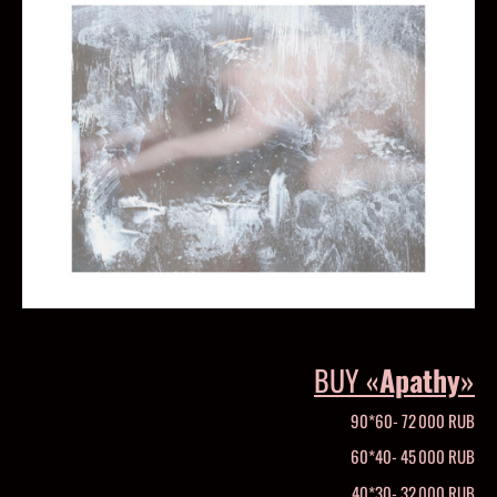
BUY «
Apathy
»
90*60- 72 000 RUB
60*40- 45 000 RUB
40*30- 32 000 RUB