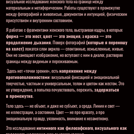
визуальное исследование женского тела на границе между
материальным и метафорическим. Работы существуют в промежутке
между фотографией и живописью, документом и интуицией, физическим
присутствием и внутренним состоянием.
Я работаю с фрагментами женского тела, выстраивая кадры, в которых
форма — это жест
,
цвет — это эмоция
, а
краска — это
продолжение дыхания
. Поверх фотографий
(которые я переношу
на холст)
ложатся слои акрила — спонтанные, осмысленные, живые.
Они не замещают изображение, но вступают с ним в диалог, растворяя
границы между видимым и переживаемым.
Здесь нет «точки зрения», есть
напряжение между
противоположностями
: визуальной фиксацией и эмоциональной
текучестью, частным и универсальным, телом и цветом как жестом. Это
не утверждение, а попытка почувствовать, пережить,
задержаться
в промежутке
.
Тело здесь — не объект, и даже не субъект, а среда. Линия и свет —
не иллюстрации, а состояния. Цвет — не про красоту, а про
эмоциональную правду, уязвимость, внимание к незаметному.
Это исследование
интимного как философского
,
визуального как
телесного
,
молчания как высказывания
.